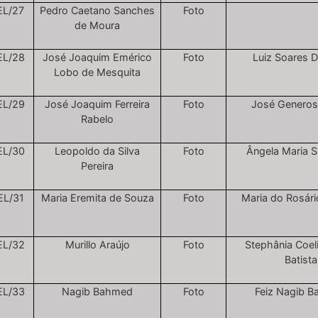
EL/27
Pedro Caetano Sanches
Foto
de Moura
EL/28
José Joaquim Emérico
Foto
Luiz Soares 
Lobo de Mesquita
EL/29
José Joaquim Ferreira
Foto
José Generos
Rabelo
EL/30
Leopoldo da Silva
Foto
Ângela Maria S
Pereira
EL/31
Maria Eremita de Souza
Foto
Maria do Rosár
EL/32
Murillo Araújo
Foto
Stephânia Coel
Batista
EL/33
Nagib Bahmed
Foto
Feiz Nagib 