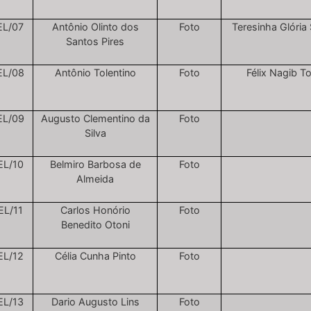
EL/07
Antônio Olinto dos
Foto
Teresinha Glória 
Santos Pires
EL/08
Antônio Tolentino
Foto
Félix Nagib To
EL/09
Augusto Clementino da
Foto
Silva
EL/10
Belmiro Barbosa de
Foto
Almeida
EL/11
Carlos Honório
Foto
Benedito Otoni
EL/12
Célia Cunha Pinto
Foto
EL/13
Dario Augusto Lins
Foto