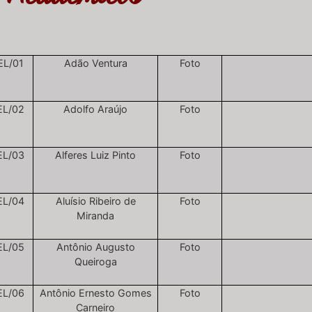
EL/01
Adão Ventura
Foto
EL/02
Adolfo Araújo
Foto
EL/03
Alferes Luiz Pinto
Foto
EL/04
Aluísio Ribeiro de
Foto
Miranda
EL/05
Antônio Augusto
Foto
Queiroga
EL/06
Antônio Ernesto Gomes
Foto
Carneiro