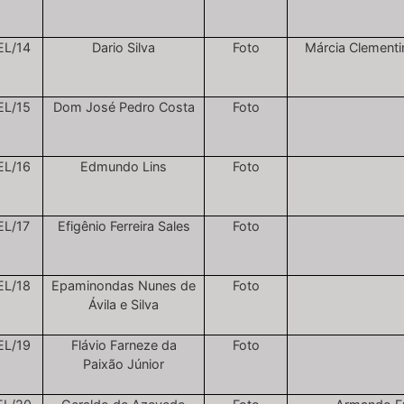
EL/14
Dario Silva
Foto
Márcia Clement
EL/15
Dom José Pedro Costa
Foto
EL/16
Edmundo Lins
Foto
EL/17
Efigênio Ferreira Sales
Foto
EL/18
Epaminondas Nunes de
Foto
Ávila e Silva
EL/19
Flávio Farneze da
Foto
Paixão Júnior