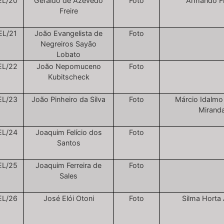
EL/20
Geraldo de Azevedo
Foto
Armando Fr
Freire
EL/21
João Evangelista de
Foto
Negreiros Sayão
Lobato
EL/22
João Nepomuceno
Foto
Kubitscheck
EL/23
João Pinheiro da Silva
Foto
Márcio Idalmo
Mirand
EL/24
Joaquim Felício dos
Foto
Santos
EL/25
Joaquim Ferreira de
Foto
Sales
EL/26
José Elói Otoni
Foto
Silma Horta