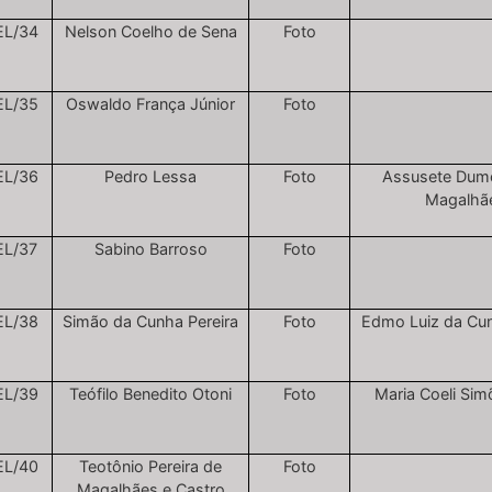
EL/34
Nelson Coelho de Sena
Foto
EL/35
Oswaldo França Júnior
Foto
EL/36
Pedro Lessa
Foto
Assusete Dumo
Magalhã
EL/37
Sabino Barroso
Foto
EL/38
Simão da Cunha Pereira
Foto
Edmo Luiz da Cun
EL/39
Teófilo Benedito Otoni
Foto
Maria Coeli Sim
EL/40
Teotônio Pereira de
Foto
Magalhães e Castro