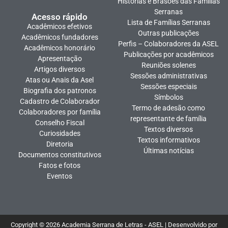
Histórias e Brasões das Famílias
Serranas
Acesso rápido
Lista de Famílias Serranas
Acadêmicos efetivos
Outras publicações
Acadêmicos fundadores
Perfis – Colaboradores da ASEL
Acadêmicos honorário
Publicações por acadêmicos
Apresentação
Reuniões solenes
Artigos diversos
Sessões administrativas
Atas ou Anais da Asel
Sessões especiais
Biografia dos patronos
Símbolos
Cadastro de Colaborador
Termo de adesão como
Colaboradores por família
representante de família
Conselho Fiscal
Textos diversos
Curiosidades
Textos informativos
Diretoria
Últimas notícias
Documentos constitutivos
Fatos e fotos
Eventos
Copyright © 2026 Academia Serrana de Letras - ASEL | Desenvolvido por