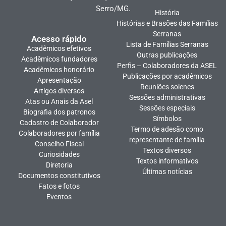
Serro/MG.
História
Histórias e Brasões das Famílias
Serranas
Acesso rápido
Lista de Famílias Serranas
Acadêmicos efetivos
Outras publicações
Acadêmicos fundadores
Perfis – Colaboradores da ASEL
Acadêmicos honorário
Publicações por acadêmicos
Apresentação
Reuniões solenes
Artigos diversos
Sessões administrativas
Atas ou Anais da Asel
Sessões especiais
Biografia dos patronos
Símbolos
Cadastro de Colaborador
Termo de adesão como
Colaboradores por família
representante de família
Conselho Fiscal
Textos diversos
Curiosidades
Textos informativos
Diretoria
Últimas notícias
Documentos constitutivos
Fatos e fotos
Eventos