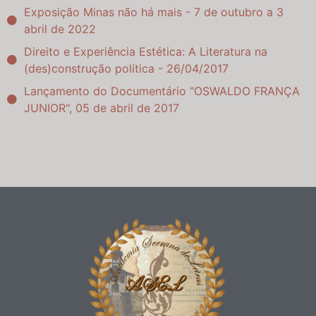
Exposição Minas não há mais - 7 de outubro a 3
abril de 2022
Direito e Experiência Estética: A Literatura na
(des)construção política - 26/04/2017
Lançamento do Documentário "OSWALDO FRANÇA
JUNIOR", 05 de abril de 2017