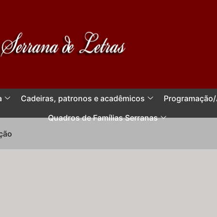
a
Cadeiras, patronos e acadêmicos
Programação/
Quadros de Famílias Serranas
ção