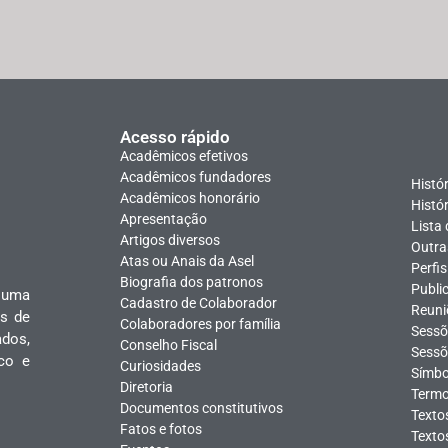
Acesso rápido
Acadêmicos efetivos
Acadêmicos fundadores
Histór
Acadêmicos honorário
Histó
Apresentação
Lista
Artigos diversos
Outra
Atas ou Anais da Asel
Perfi
Biografia dos patronos
Publi
 uma
Cadastro de Colaborador
Reuni
s de
Colaboradores por família
Sessõ
ados,
Conselho Fiscal
Sessõ
ico e
Curiosidades
Símbo
Diretoria
Termo
Documentos constitutivos
Texto
Fatos e fotos
Texto