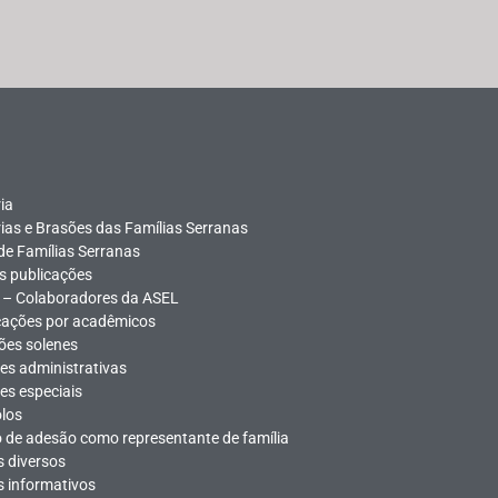
ia
rias e Brasões das Famílias Serranas
 de Famílias Serranas
s publicações
s – Colaboradores da ASEL
cações por acadêmicos
ões solenes
es administrativas
es especiais
los
 de adesão como representante de família
s diversos
s informativos