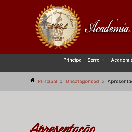
Principal
Serro
Academi
Principal
»
Uncategorised
»
Apresenta
Apresentação