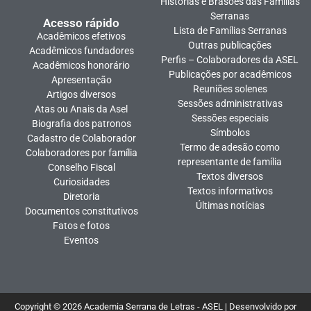
Histórias e Brasões das Famílias
Serranas
Acesso rápido
Lista de Famílias Serranas
Acadêmicos efetivos
Outras publicações
Acadêmicos fundadores
Perfis – Colaboradores da ASEL
Acadêmicos honorário
Publicações por acadêmicos
Apresentação
Reuniões solenes
Artigos diversos
Sessões administrativas
Atas ou Anais da Asel
Sessões especiais
Biografia dos patronos
Símbolos
Cadastro de Colaborador
Termo de adesão como
Colaboradores por família
representante de família
Conselho Fiscal
Textos diversos
Curiosidades
Textos informativos
Diretoria
Últimas notícias
Documentos constitutivos
Fatos e fotos
Eventos
Copyright © 2026 Academia Serrana de Letras - ASEL | Desenvolvido por