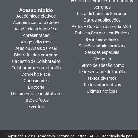
Histórias e Brasões das Famílias
Serranas
Acesso rápido
Lista de Famílias Serranas
Acadêmicos efetivos
Outras publicações
Acadêmicos fundadores
Perfis – Colaboradores da ASEL
Acadêmicos honorário
Publicações por acadêmicos
Apresentação
Reuniões solenes
Artigos diversos
Sessões administrativas
Atas ou Anais da Asel
Sessões especiais
Biografia dos patronos
Símbolos
Cadastro de Colaborador
Termo de adesão como
Colaboradores por família
representante de família
Conselho Fiscal
Textos diversos
Curiosidades
Textos informativos
Diretoria
Últimas notícias
Documentos constitutivos
Fatos e fotos
Eventos
Copyright © 2026 Academia Serrana de Letras - ASEL | Desenvolvido por