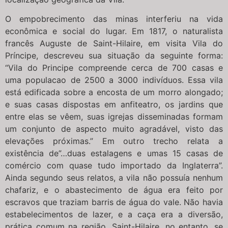
O empobrecimento das minas interferiu na vida
econômica e social do lugar. Em 1817, o naturalista
francês Auguste de Saint-Hilaire, em visita Vila do
Príncipe, descreveu sua situação da seguinte forma:
“Vila do Principe compreende cerca de 700 casas e
uma populacao de 2500 a 3000 indivíduos. Essa vila
está edificada sobre a encosta de um morro alongado;
e suas casas dispostas em anfiteatro, os jardins que
entre elas se vêem, suas igrejas disseminadas formam
um conjunto de aspecto muito agradável, visto das
elevações próximas.” Em outro trecho relata a
existência de”…duas estalagens e umas 15 casas de
comércio com quase tudo importado da Inglaterra”.
Ainda segundo seus relatos, a vila não possuía nenhum
chafariz, e o abastecimento de água era feito por
escravos que traziam barris de água do vale. Não havia
estabelecimentos de lazer, e a caça era a diversão,
prática comum na região. Saint-Hilaire, no entanto, se