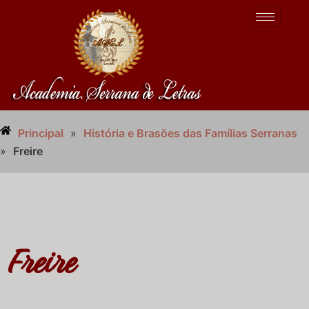
Principal
»
História e Brasões das Famílias Serranas
»
Freire
Freire