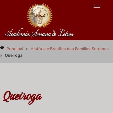
Principal
»
História e Brasões das Famílias Serranas
»
Queiroga
Queiroga