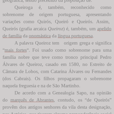
geográfica, sendo precedido da preposição de.
Queiroga é, também, reconhecido como
sobrenome de origem portuguesa, apresentando
variações como Quirós, Queiró e Queirós. Assim,
Queirós
(grafia arcaica
Queiroz
) é, também, um
apelido
de família
da
onomástica
da
língua portuguesa
.
A palavra Queiroz tem origem grega e significa
“
mais fortes
“. Foi usado como sobrenome para uma
família nobre que teve como tronco principal Pedro
Álvares de Queiroz, casado em 1580, no Estreito de
Câmara de Lobos, com Catarina Álvares ou Fernandes
(dos Cabrais). Os filhos propagaram o sobrenome
naquela freguesia e na de São Martinho.
De acordo com a Genealogia Sapo, na opinião
do
marquês de Abrantes
, contudo, os “de Queirós”
provêm dos antigos senhores da vila desta designação,