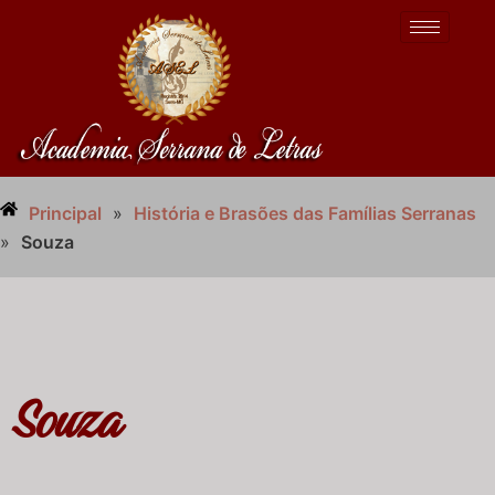
Principal
»
História e Brasões das Famílias Serranas
»
Souza
Souza